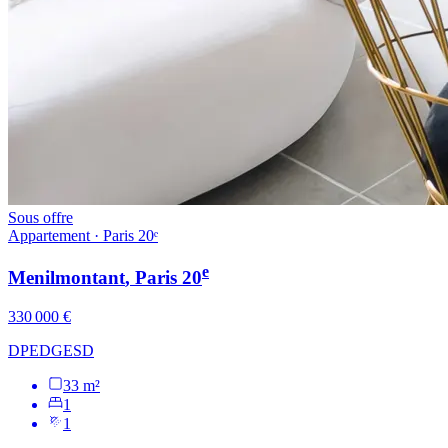
Sous offre
Appartement · Paris 20ᵉ
e
Menilmontant
, Paris
20
330 000 €
DPE
D
GES
D
33 m²
1
1