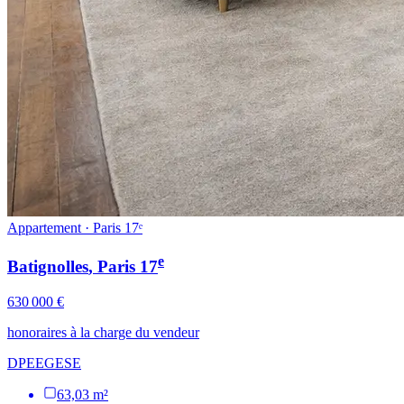
Appartement · Paris 17ᵉ
e
Batignolles
, Paris
17
630 000 €
honoraires à la charge du vendeur
DPE
E
GES
E
63,03 m²