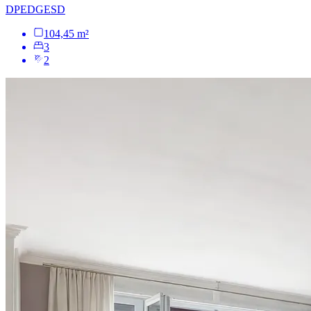
DPE
D
GES
D
104,45 m²
3
2