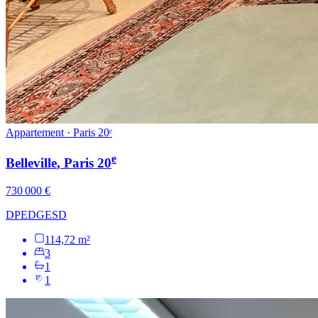
Appartement · Paris 20ᵉ
e
Belleville
, Paris
20
730 000 €
DPE
D
GES
D
114,72 m²
3
1
1