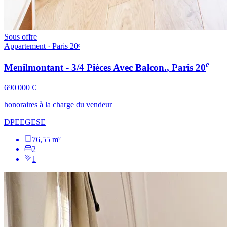
Sous offre
Appartement · Paris 20ᵉ
e
Menilmontant - 3/4 Pièces Avec Balcon.
, Paris
20
690 000 €
honoraires à la charge du vendeur
DPE
E
GES
E
76,55 m²
2
1