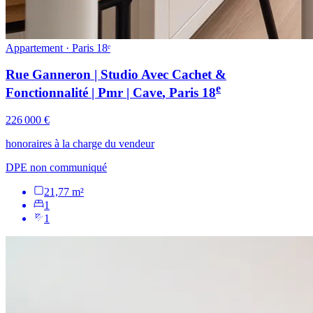
Appartement · Paris 18ᵉ
Rue Ganneron | Studio Avec Cachet &
e
Fonctionnalité | Pmr | Cave
, Paris
18
226 000 €
honoraires à la charge du vendeur
DPE non communiqué
21,77 m²
1
1