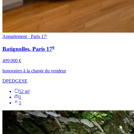
Appartement · Paris 17ᵉ
e
Batignolles
, Paris
17
499 000 €
honoraires à la charge du vendeur
DPE
D
GES
E
52 m²
1
1