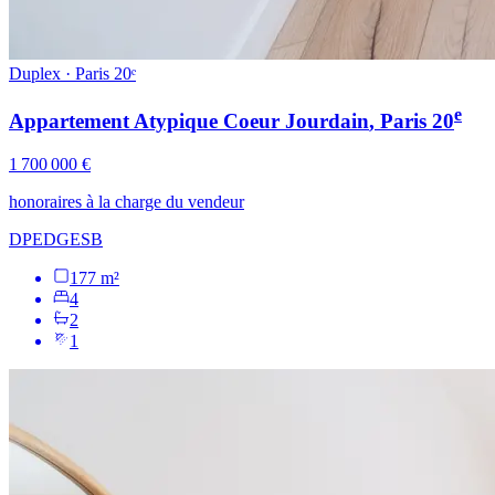
Duplex · Paris 20ᵉ
e
Appartement Atypique Coeur Jourdain
, Paris
20
1 700 000 €
honoraires à la charge du vendeur
DPE
D
GES
B
177 m²
4
2
1