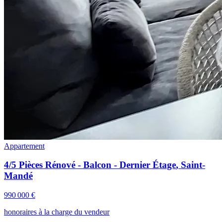
Appartement
4/5 Pièces Rénové - Balcon - Dernier Étage
,
Saint-
Mandé
990 000 €
honoraires à la charge du vendeur