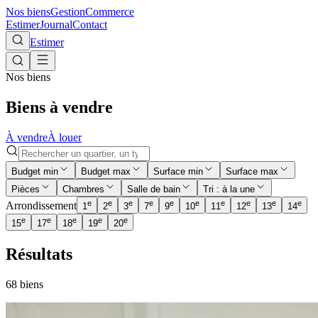
Nos biens
Gestion
Commerce
Estimer
Journal
Contact
Estimer
Nos biens
Biens à vendre
À vendre
À louer
Budget min
Budget max
Surface min
Surface max
Pièces
Chambres
Salle de bain
Tri : à la une
e
e
e
e
e
e
e
e
e
e
Arrondissement
1
2
3
7
9
10
11
12
13
14
e
e
e
e
e
15
17
18
19
20
Résultats
68
bien
s