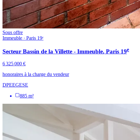
Sous offre
Immeuble · Paris 19ᵉ
e
Secteur Bassin de la Villette - Immeuble
, Paris
19
6 325 000 €
honoraires à la charge du vendeur
DPE
E
GES
E
885 m²