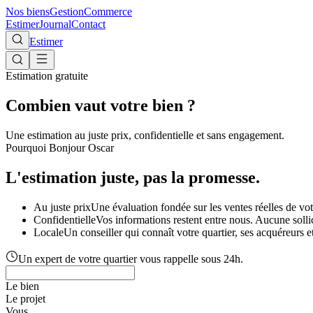
Nos biens
Gestion
Commerce
Estimer
Journal
Contact
Estimer
Estimation gratuite
Combien vaut votre bien ?
Une estimation au juste prix, confidentielle et sans engagement.
Pourquoi Bonjour Oscar
L'estimation juste, pas la promesse.
Au juste prix
Une évaluation fondée sur les ventes réelles de vo
Confidentielle
Vos informations restent entre nous. Aucune soll
Locale
Un conseiller qui connaît votre quartier, ses acquéreurs et
Un expert de votre quartier vous rappelle sous 24h.
Le bien
Le projet
Vous