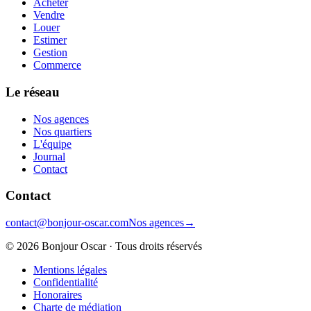
Acheter
Vendre
Louer
Estimer
Gestion
Commerce
Le réseau
Nos agences
Nos quartiers
L'équipe
Journal
Contact
Contact
contact@bonjour-oscar.com
Nos agences
→
©
2026
Bonjour Oscar · Tous droits réservés
Mentions légales
Confidentialité
Honoraires
Charte de médiation