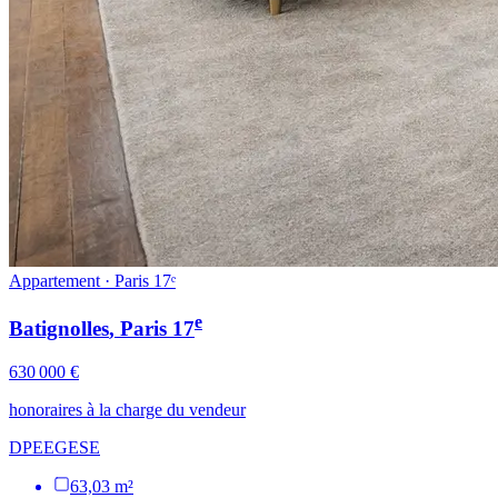
Appartement · Paris 17ᵉ
e
Batignolles
, Paris
17
630 000 €
honoraires à la charge du vendeur
DPE
E
GES
E
63,03 m²