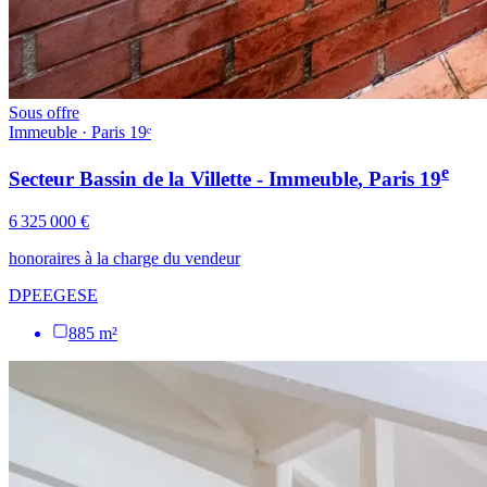
Sous offre
Immeuble · Paris 19ᵉ
e
Secteur Bassin de la Villette - Immeuble
, Paris
19
6 325 000 €
honoraires à la charge du vendeur
DPE
E
GES
E
885 m²