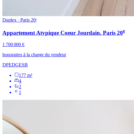
Duplex · Paris 20ᵉ
e
Appartement Atypique Coeur Jourdain
, Paris
20
1 700 000 €
honoraires à la charge du vendeur
DPE
D
GES
B
177 m²
4
2
1