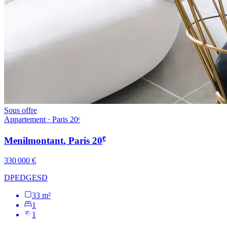
Sous offre
Appartement · Paris 20ᵉ
e
Menilmontant
, Paris
20
330 000 €
DPE
D
GES
D
33 m²
1
1