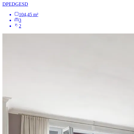
DPE
D
GES
D
104,45 m²
3
2