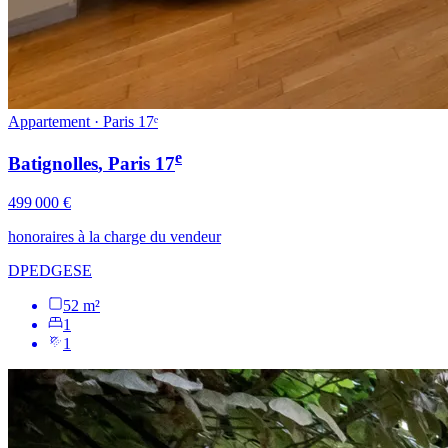
Appartement · Paris 17ᵉ
e
Batignolles
, Paris
17
499 000 €
honoraires à la charge du vendeur
DPE
D
GES
E
52 m²
1
1