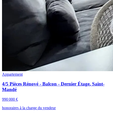
Appartement
4/5 Pièces Rénové - Balcon - Dernier Étage
,
Saint-
Mandé
990 000 €
honoraires à la charge du vendeur