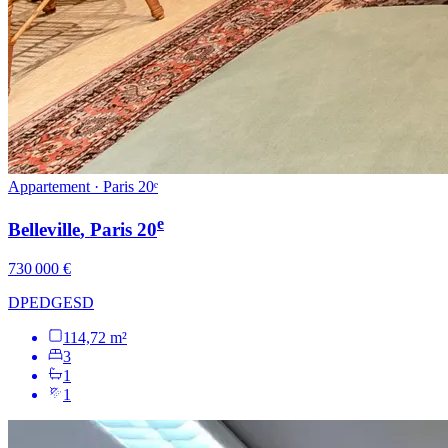
Appartement · Paris 20ᵉ
e
Belleville
, Paris
20
730 000 €
DPE
D
GES
D
114,72 m²
3
1
1