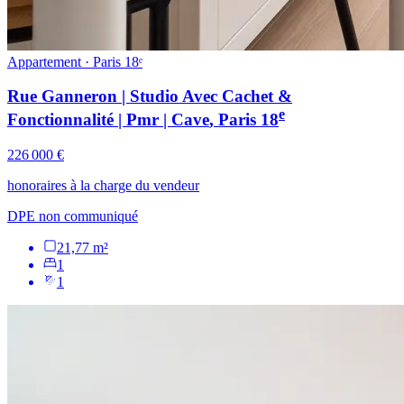
Appartement · Paris 18ᵉ
Rue Ganneron | Studio Avec Cachet &
e
Fonctionnalité | Pmr | Cave
, Paris
18
226 000 €
honoraires à la charge du vendeur
DPE non communiqué
21,77 m²
1
1