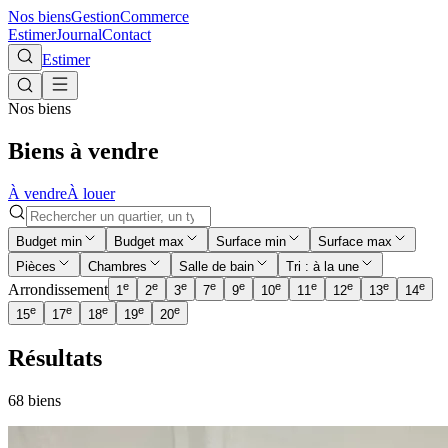
Nos biens
Gestion
Commerce
Estimer
Journal
Contact
Estimer
Nos biens
Biens à vendre
À vendre
À louer
Budget min
Budget max
Surface min
Surface max
Pièces
Chambres
Salle de bain
Tri : à la une
e
e
e
e
e
e
e
e
e
e
Arrondissement
1
2
3
7
9
10
11
12
13
14
e
e
e
e
e
15
17
18
19
20
Résultats
68
bien
s