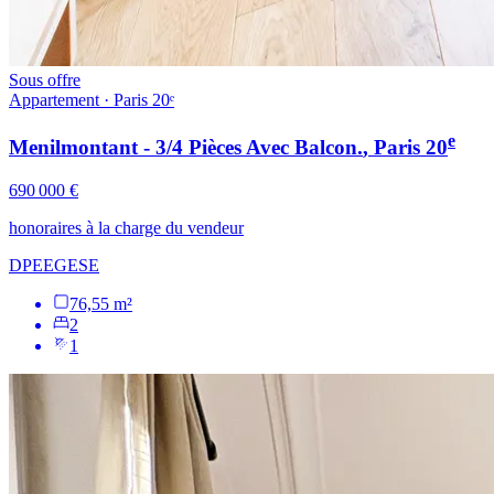
Sous offre
Appartement · Paris 20ᵉ
e
Menilmontant - 3/4 Pièces Avec Balcon.
, Paris
20
690 000 €
honoraires à la charge du vendeur
DPE
E
GES
E
76,55 m²
2
1