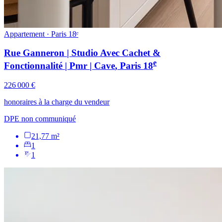
Appartement · Paris 18ᵉ
Rue Ganneron | Studio Avec Cachet &
e
Fonctionnalité | Pmr | Cave
, Paris
18
226 000 €
honoraires à la charge du vendeur
DPE non communiqué
21,77 m²
1
1