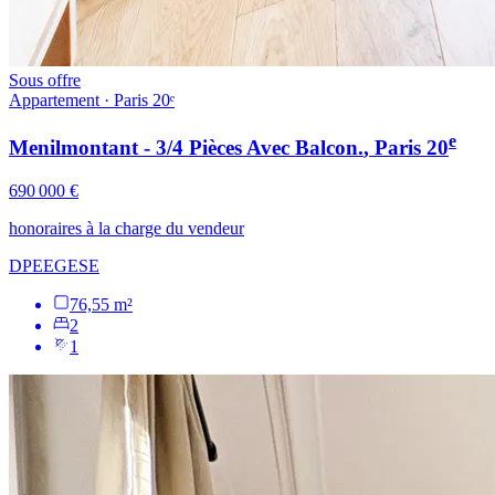
Sous offre
Appartement · Paris 20ᵉ
e
Menilmontant - 3/4 Pièces Avec Balcon.
, Paris
20
690 000 €
honoraires à la charge du vendeur
DPE
E
GES
E
76,55 m²
2
1