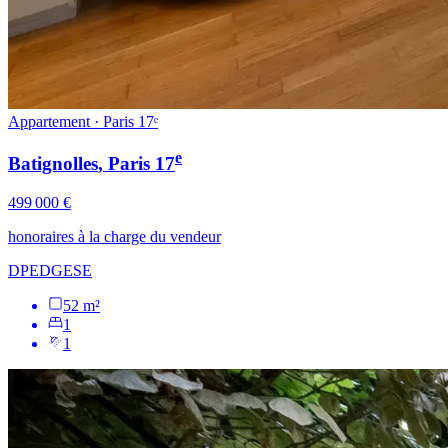
Appartement · Paris 17ᵉ
e
Batignolles
, Paris
17
499 000 €
honoraires à la charge du vendeur
DPE
D
GES
E
52 m²
1
1