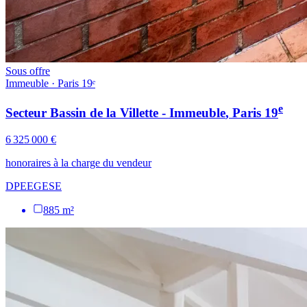
Sous offre
Immeuble · Paris 19ᵉ
e
Secteur Bassin de la Villette - Immeuble
, Paris
19
6 325 000 €
honoraires à la charge du vendeur
DPE
E
GES
E
885 m²