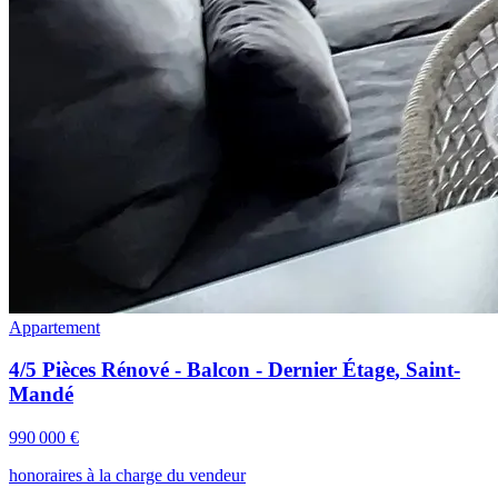
Appartement
4/5 Pièces Rénové - Balcon - Dernier Étage
,
Saint-
Mandé
990 000 €
honoraires à la charge du vendeur