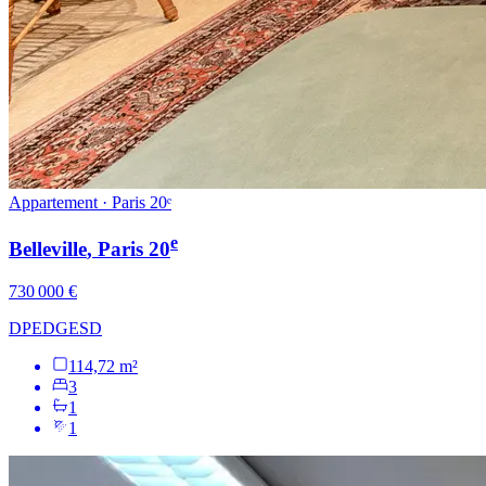
Appartement · Paris 20ᵉ
e
Belleville
, Paris
20
730 000 €
DPE
D
GES
D
114,72 m²
3
1
1