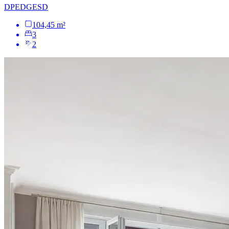
DPE
D
GES
D
104,45 m²
3
2