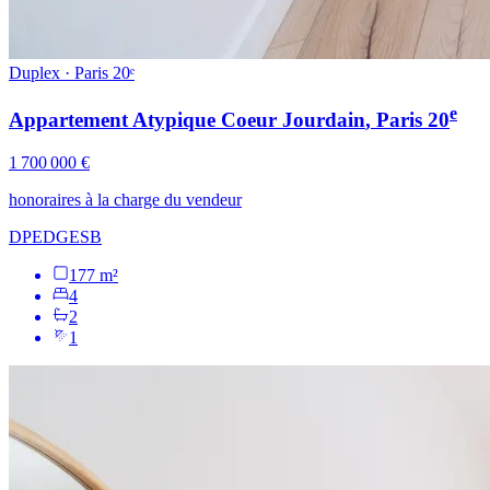
Duplex · Paris 20ᵉ
e
Appartement Atypique Coeur Jourdain
, Paris
20
1 700 000 €
honoraires à la charge du vendeur
DPE
D
GES
B
177 m²
4
2
1