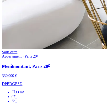
Sous offre
Appartement · Paris 20ᵉ
e
Menilmontant
, Paris
20
330 000 €
DPE
D
GES
D
33 m²
1
1