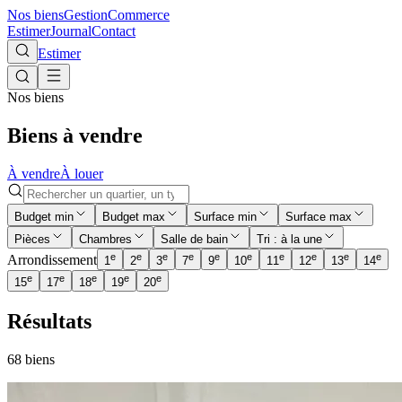
Nos biens
Gestion
Commerce
Estimer
Journal
Contact
Estimer
Nos biens
Biens à vendre
À vendre
À louer
Budget min
Budget max
Surface min
Surface max
Pièces
Chambres
Salle de bain
Tri : à la une
e
e
e
e
e
e
e
e
e
e
Arrondissement
1
2
3
7
9
10
11
12
13
14
e
e
e
e
e
15
17
18
19
20
Résultats
68
bien
s