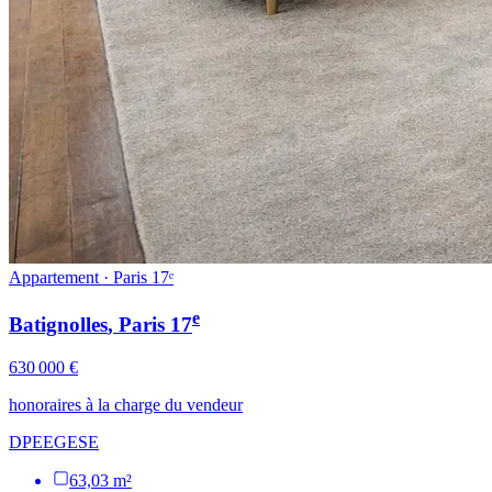
Appartement · Paris 17ᵉ
e
Batignolles
, Paris
17
630 000 €
honoraires à la charge du vendeur
DPE
E
GES
E
63,03 m²