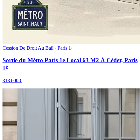
Cession De Droit Au Bail · Paris 1ᵉ
Sortie du Métro Paris 1e Local 63 M2 À Céder
, Paris
e
1
313 600 €