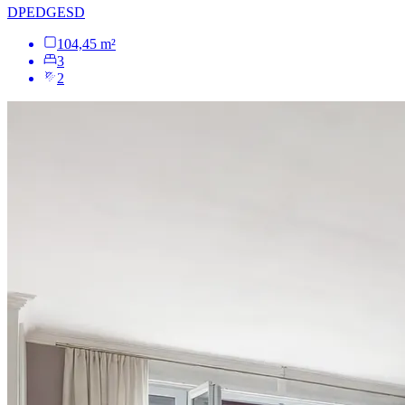
DPE
D
GES
D
104,45 m²
3
2