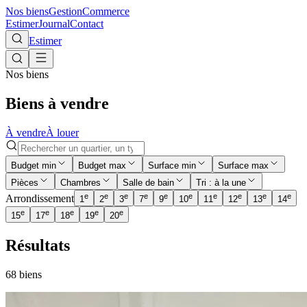
Nos biens
Gestion
Commerce
Estimer
Journal
Contact
Estimer
Nos biens
Biens à vendre
À vendre
À louer
Budget min
Budget max
Surface min
Surface max
Pièces
Chambres
Salle de bain
Tri : à la une
e
e
e
e
e
e
e
e
e
e
Arrondissement
1
2
3
7
9
10
11
12
13
14
e
e
e
e
e
15
17
18
19
20
Résultats
68
bien
s