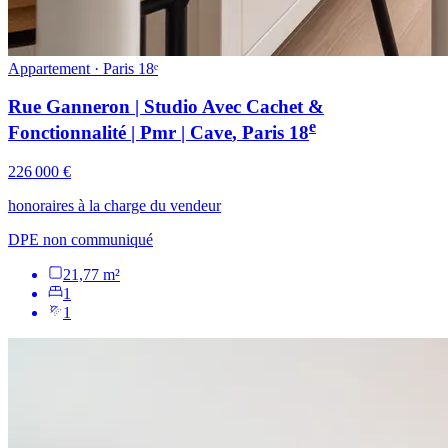
Appartement · Paris 18ᵉ
Rue Ganneron | Studio Avec Cachet &
e
Fonctionnalité | Pmr | Cave
, Paris
18
226 000 €
honoraires à la charge du vendeur
DPE non communiqué
21,77 m²
1
1