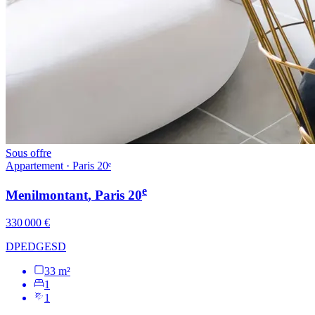
Sous offre
Appartement · Paris 20ᵉ
e
Menilmontant
, Paris
20
330 000 €
DPE
D
GES
D
33 m²
1
1