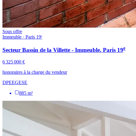
Sous offre
Immeuble · Paris 19ᵉ
e
Secteur Bassin de la Villette - Immeuble
, Paris
19
6 325 000 €
honoraires à la charge du vendeur
DPE
E
GES
E
885 m²