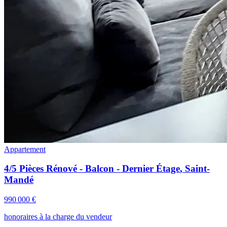
Appartement
4/5 Pièces Rénové - Balcon - Dernier Étage
,
Saint-
Mandé
990 000 €
honoraires à la charge du vendeur