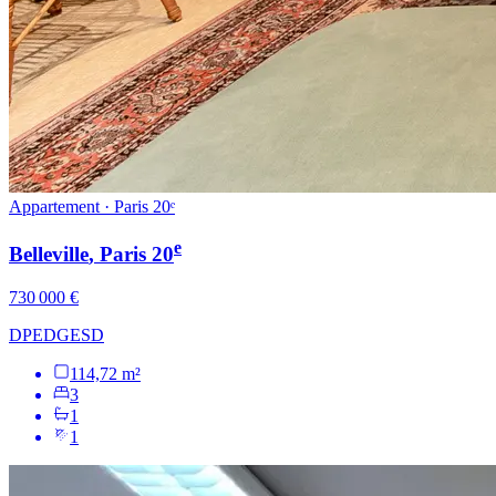
Appartement · Paris 20ᵉ
e
Belleville
, Paris
20
730 000 €
DPE
D
GES
D
114,72 m²
3
1
1