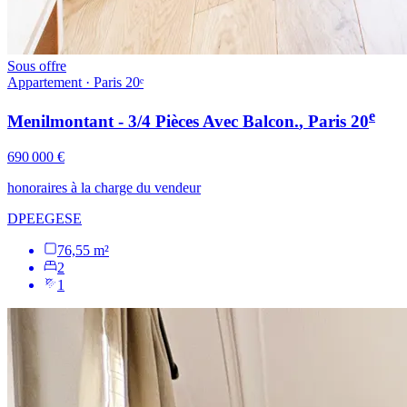
Sous offre
Appartement · Paris 20ᵉ
e
Menilmontant - 3/4 Pièces Avec Balcon.
, Paris
20
690 000 €
honoraires à la charge du vendeur
DPE
E
GES
E
76,55 m²
2
1