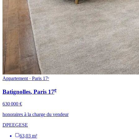
Appartement · Paris 17ᵉ
e
Batignolles
, Paris
17
630 000 €
honoraires à la charge du vendeur
DPE
E
GES
E
63,03 m²