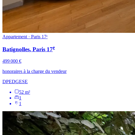
Appartement · Paris 17ᵉ
e
Batignolles
, Paris
17
499 000 €
honoraires à la charge du vendeur
DPE
D
GES
E
52 m²
1
1