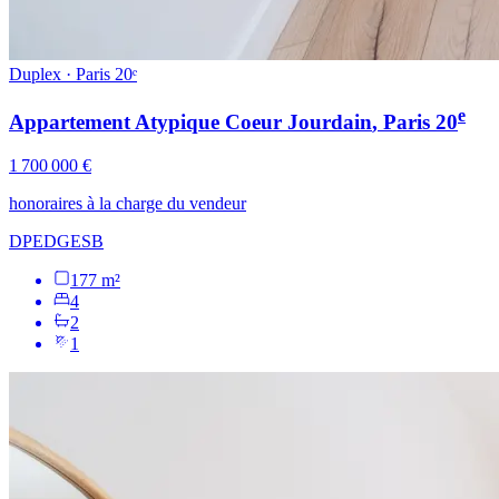
Duplex · Paris 20ᵉ
e
Appartement Atypique Coeur Jourdain
, Paris
20
1 700 000 €
honoraires à la charge du vendeur
DPE
D
GES
B
177 m²
4
2
1