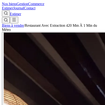
Nos biens
Gestion
Commerce
Estimer
Journal
Contact
Estimer
Biens à vendre
/
Restaurant Avec Extraction 420 Mm À 1 Min du
Métro