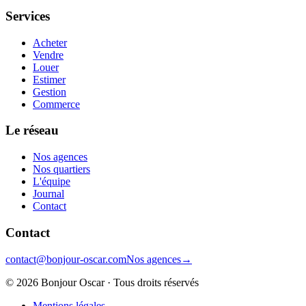
Services
Acheter
Vendre
Louer
Estimer
Gestion
Commerce
Le réseau
Nos agences
Nos quartiers
L'équipe
Journal
Contact
Contact
contact@bonjour-oscar.com
Nos agences
→
©
2026
Bonjour Oscar · Tous droits réservés
Mentions légales