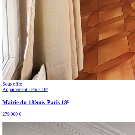
Sous offre
Appartement · Paris 18ᵉ
e
Mairie du 18ème
, Paris
18
279 000 €