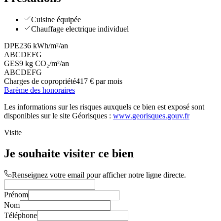
Cuisine équipée
Chauffage electrique individuel
DPE
236 kWh/m²/an
A
B
C
D
E
F
G
GES
9 kg CO₂/m²/an
A
B
C
D
E
F
G
Charges de copropriété
417 € par mois
Barème des honoraires
Les informations sur les risques auxquels ce bien est exposé sont
disponibles sur le site Géorisques :
www.georisques.gouv.fr
Visite
Je souhaite visiter ce bien
Renseignez votre email pour afficher notre ligne directe.
Prénom
Nom
Téléphone