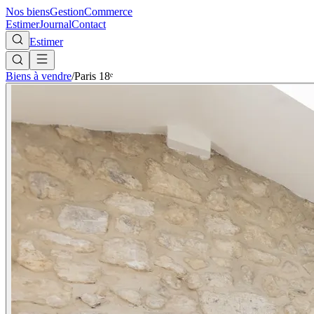
Nos biens
Gestion
Commerce
Estimer
Journal
Contact
Estimer
Biens à vendre
/
Paris 18ᵉ