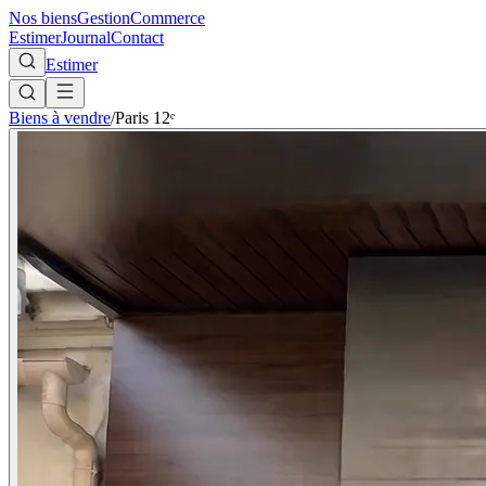
Nos biens
Gestion
Commerce
Estimer
Journal
Contact
Estimer
Biens à vendre
/
Paris 12ᵉ