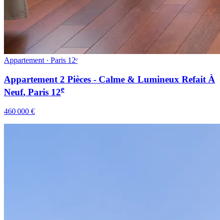
Appartement · Paris 12ᵉ
Appartement 2 Pièces - Calme & Lumineux Refait À
e
Neuf
, Paris
12
460 000 €