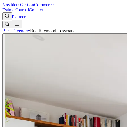
Nos biens
Gestion
Commerce
Estimer
Journal
Contact
Estimer
Biens à vendre
/
Rue Raymond Losserand