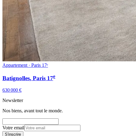
Appartement · Paris 17ᵉ
e
Batignolles
, Paris
17
630 000 €
Newsletter
Nos biens, avant tout le monde.
Votre email
S'inscrire