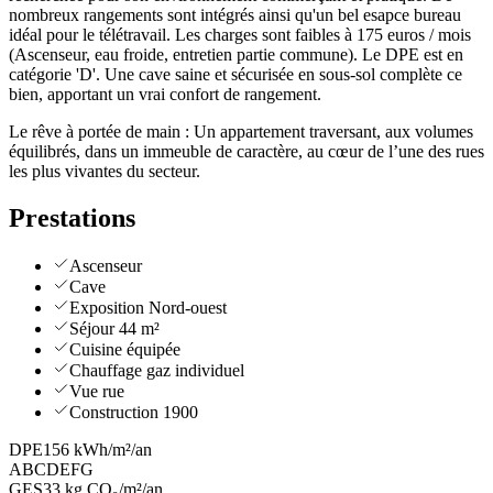
nombreux rangements sont intégrés ainsi qu'un bel esapce bureau
idéal pour le télétravail. Les charges sont faibles à 175 euros / mois
(Ascenseur, eau froide, entretien partie commune). Le DPE est en
catégorie 'D'. Une cave saine et sécurisée en sous-sol complète ce
bien, apportant un vrai confort de rangement.
Le rêve à portée de main : Un appartement traversant, aux volumes
équilibrés, dans un immeuble de caractère, au cœur de l’une des rues
les plus vivantes du secteur.
Prestations
Ascenseur
Cave
Exposition Nord-ouest
Séjour 44 m²
Cuisine équipée
Chauffage gaz individuel
Vue rue
Construction 1900
DPE
156 kWh/m²/an
A
B
C
D
E
F
G
GES
33 kg CO₂/m²/an