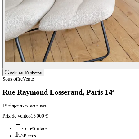
Voir les
10
photos
Sous offre
Vente
Rue Raymond Losserand
, Paris 14ᵉ
1ᵉʳ étage avec ascenseur
Prix de vente
815 000 €
75 m²
Surface
3
Pièces