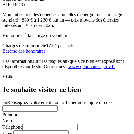
A
B
C
D
E
F
G
Montant estimé des dépenses annuelles d'énergie pour un usage
standard :
880 €
à
1 230 €
par an — prix moyens des énergies
indexés au 1ᵉʳ janvier 2026.
Honoraires à la charge du vendeur
Charges de copropriété
175 € par mois
Barème des honoraires
Les informations sur les risques auxquels ce bien est exposé sont
disponibles sur le site Géorisques :
www.georisques.gouv.fr
Visite
Je souhaite visiter ce bien
Renseignez votre email pour afficher notre ligne directe.
Prénom
Nom
Téléphone
Email