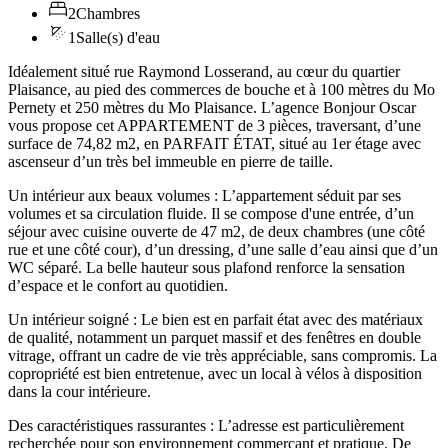
2
Chambres
1
Salle(s) d'eau
Idéalement situé rue Raymond Losserand, au cœur du quartier
Plaisance, au pied des commerces de bouche et à 100 mètres du Mo
Pernety et 250 mètres du Mo Plaisance. L’agence Bonjour Oscar
vous propose cet APPARTEMENT de 3 pièces, traversant, d’une
surface de 74,82 m2, en PARFAIT ÉTAT, situé au 1er étage avec
ascenseur d’un très bel immeuble en pierre de taille.
Un intérieur aux beaux volumes : L’appartement séduit par ses
volumes et sa circulation fluide. Il se compose d'une entrée, d’un
séjour avec cuisine ouverte de 47 m2, de deux chambres (une côté
rue et une côté cour), d’un dressing, d’une salle d’eau ainsi que d’un
WC séparé. La belle hauteur sous plafond renforce la sensation
d’espace et le confort au quotidien.
Un intérieur soigné : Le bien est en parfait état avec des matériaux
de qualité, notamment un parquet massif et des fenêtres en double
vitrage, offrant un cadre de vie très appréciable, sans compromis. La
copropriété est bien entretenue, avec un local à vélos à disposition
dans la cour intérieure.
Des caractéristiques rassurantes : L’adresse est particulièrement
recherchée pour son environnement commerçant et pratique. De