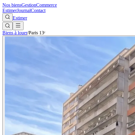
Nos biens
Gestion
Commerce
Estimer
Journal
Contact
Estimer
Biens à louer
/
Paris 13ᵉ