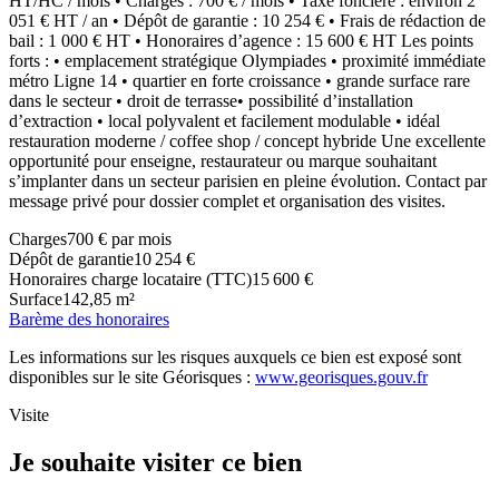
HT/HC / mois •⁠ ⁠Charges : 700 € / mois •⁠ ⁠Taxe foncière : environ 2
051 € HT / an •⁠ ⁠Dépôt de garantie : 10 254 € •⁠ ⁠Frais de rédaction de
bail : 1 000 € HT •⁠ ⁠Honoraires d’agence : 15 600 € HT Les points
forts : •⁠ ⁠emplacement stratégique Olympiades •⁠ ⁠proximité immédiate
métro Ligne 14 •⁠ ⁠quartier en forte croissance •⁠ ⁠grande surface rare
dans le secteur •⁠ ⁠droit de terrasse•⁠ ⁠possibilité d’installation
d’extraction •⁠ ⁠local polyvalent et facilement modulable •⁠ ⁠idéal
restauration moderne / coffee shop / concept hybride Une excellente
opportunité pour enseigne, restaurateur ou marque souhaitant
s’implanter dans un secteur parisien en pleine évolution. Contact par
message privé pour dossier complet et organisation des visites.
Charges
700 € par mois
Dépôt de garantie
10 254 €
Honoraires charge locataire (TTC)
15 600 €
Surface
142,85 m²
Barème des honoraires
Les informations sur les risques auxquels ce bien est exposé sont
disponibles sur le site Géorisques :
www.georisques.gouv.fr
Visite
Je souhaite visiter ce bien