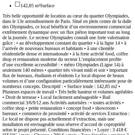
142,85 m²
Surface
Très belle opportunité de location au cœur du quartier Olympiades,
dans le 13e arrondissement de Paris. Situé en plein centre de la dalle
des Olympiades, ce local bénéficie d’un environnement commercial
extrêmement dynamique avec un flux piéton important tout au long
de la journée. Le secteur Olympiades connaît une forte valorisation
grâce : •⁠ ⁠au développement constant du quartier •⁠ ⁠à la ligne 14 •⁠ ⁠à
l’arrivée de nouveaux bureaux et habitants •⁠ ⁠à une clientèle
résidentielle dense et internationale •⁠ ⁠à la forte activité food, coffee
shop et restauration moderne du secteur L’emplacement profite
d’une excellente accessibilité : •⁠ ⁠métro Olympiades (Ligne 14) à
seulement 140 mètres •⁠ ⁠quartier très vivant midi et soir •⁠ ⁠important
flux de bureaux, étudiants et résidents Le local dispose de beaux
volumes et d’une configuration particulièrement intéressante pour de
nombreux concepts. Descriptif : •⁠ ⁠Surface totale : 142,85 m2 •⁠
⁠Plusieurs espaces de travail •⁠ ⁠Très belle hauteur et volumes agréables
•⁠ ⁠Droit de terrasse •⁠ ⁠Local facilement aménageable •⁠ ⁠Bail
commercial 3/6/9/12 ans Activités autorisées : •⁠ ⁠toutes activités •⁠
⁠coffee shop •⁠ ⁠petite restauration •⁠ ⁠concept food •⁠ ⁠showroom •⁠
⁠bureaux •⁠ ⁠commerce de proximité •⁠ ⁠activité de services Extraction :
Le local ne dispose pas actuellement d’extraction, mais une
installation est envisageable sous réserve d’accord de copropriété
selon le projet présenté. Conditions financières : •⁠ ⁠Loyer : 3 418 €