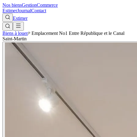
Nos biens
Gestion
Commerce
Estimer
Journal
Contact
Estimer
Biens à louer
/
ᵉ Emplacement No1 Entre République et le Canal
Saint-Martin