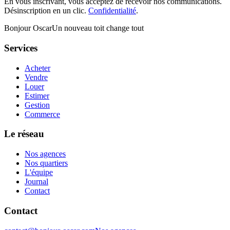
En vous inscrivant, vous acceptez de recevoir nos communications.
Désinscription en un clic.
Confidentialité
.
Bonjour Oscar
Un nouveau toit change tout
Services
Acheter
Vendre
Louer
Estimer
Gestion
Commerce
Le réseau
Nos agences
Nos quartiers
L'équipe
Journal
Contact
Contact