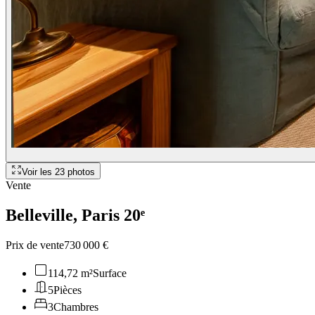
Voir les
23
photos
Vente
Belleville
, Paris 20ᵉ
Prix de vente
730 000 €
114,72 m²
Surface
5
Pièces
3
Chambres