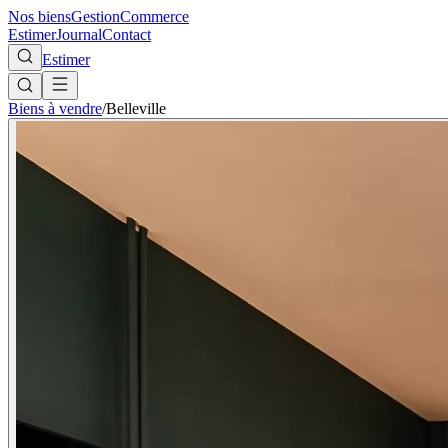
Nos biens
Gestion
Commerce
Estimer
Journal
Contact
Estimer
Biens à vendre
/
Belleville