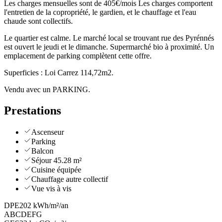
Les charges mensuelles sont de 405€/mois Les charges comportent
l'entretien de la copropriété, le gardien, et le chauffage et l'eau
chaude sont collectifs.
Le quartier est calme. Le marché local se trouvant rue des Pyrénnés
est ouvert le jeudi et le dimanche. Supermarché bio à proximité. Un
emplacement de parking complètent cette offre.
Superficies : Loi Carrez 114,72m2.
Vendu avec un PARKING.
Prestations
Ascenseur
Parking
Balcon
Séjour 45.28 m²
Cuisine équipée
Chauffage autre collectif
Vue vis à vis
DPE
202 kWh/m²/an
A
B
C
D
E
F
G