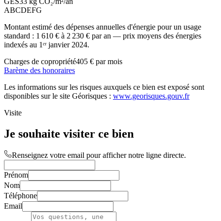
GES
33 kg CO₂/m²/an
A
B
C
D
E
F
G
Montant estimé des dépenses annuelles d'énergie pour un usage
standard :
1 610 €
à
2 230 €
par an — prix moyens des énergies
indexés au 1ᵉʳ janvier 2024.
Charges de copropriété
405 € par mois
Barème des honoraires
Les informations sur les risques auxquels ce bien est exposé sont
disponibles sur le site Géorisques :
www.georisques.gouv.fr
Visite
Je souhaite visiter ce bien
Renseignez votre email pour afficher notre ligne directe.
Prénom
Nom
Téléphone
Email