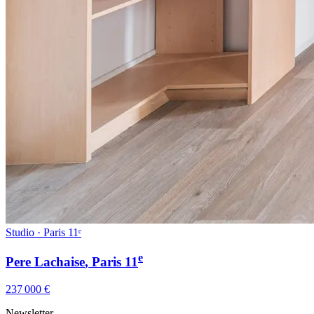
Studio · Paris 11ᵉ
e
Pere Lachaise
, Paris
11
237 000 €
Newsletter