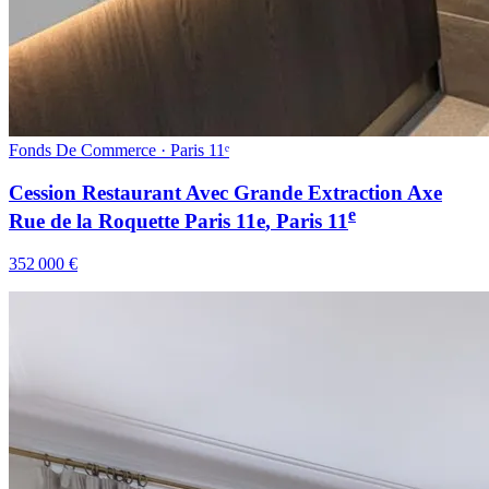
Fonds De Commerce · Paris 11ᵉ
Cession Restaurant Avec Grande Extraction Axe
e
Rue de la Roquette Paris 11e
, Paris
11
352 000 €