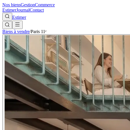
Nos biens
Gestion
Commerce
Estimer
Journal
Contact
Estimer
Biens à vendre
/
Paris 11ᵉ