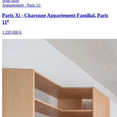
Sous offre
Appartement · Paris 11ᵉ
Parix Xi - Charonne Appartement Familial
, Paris
e
11
1 195 000 €