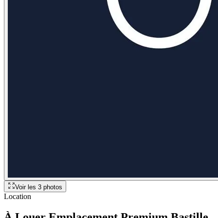
Voir les
3
photos
Location
À Louer Emplacement Premium Bastille