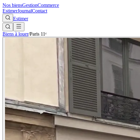
Nos biens
Gestion
Commerce
Estimer
Journal
Contact
Estimer
Biens à louer
/
Paris 11ᵉ