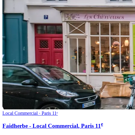
Local Commercial · Paris 11ᵉ
e
Faidherbe - Local Commercial
, Paris
11